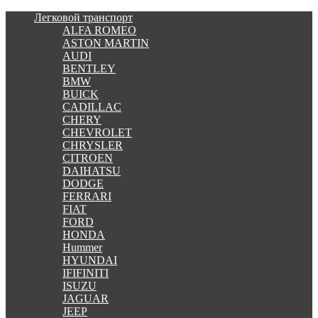
Легковой транспорт
ALFA ROMEO
ASTON MARTIN
AUDI
BENTLEY
BMW
BUICK
CADILLAC
CHERY
CHEVROLET
CHRYSLER
CITROEN
DAIHATSU
DODGE
FERRARI
FIAT
FORD
HONDA
Hummer
HYUNDAI
IFIFINITI
ISUZU
JAGUAR
JEEP