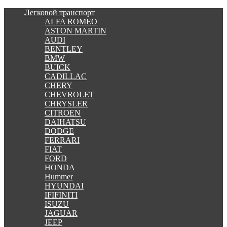
Легковой транспорт
ALFA ROMEO
ASTON MARTIN
AUDI
BENTLEY
BMW
BUICK
CADILLAC
CHERY
CHEVROLET
CHRYSLER
CITROEN
DAIHATSU
DODGE
FERRARI
FIAT
FORD
HONDA
Hummer
HYUNDAI
IFIFINITI
ISUZU
JAGUAR
JEEP