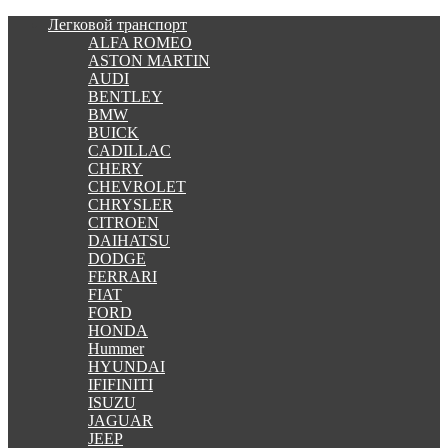
Легковой транспорт
ALFA ROMEO
ASTON MARTIN
AUDI
BENTLEY
BMW
BUICK
CADILLAC
CHERY
CHEVROLET
CHRYSLER
CITROEN
DAIHATSU
DODGE
FERRARI
FIAT
FORD
HONDA
Hummer
HYUNDAI
IFIFINITI
ISUZU
JAGUAR
JEEP