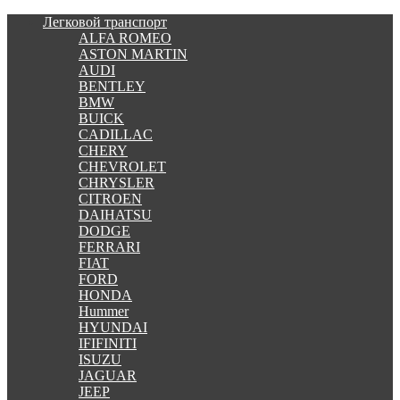
Легковой транспорт
ALFA ROMEO
ASTON MARTIN
AUDI
BENTLEY
BMW
BUICK
CADILLAC
CHERY
CHEVROLET
CHRYSLER
CITROEN
DAIHATSU
DODGE
FERRARI
FIAT
FORD
HONDA
Hummer
HYUNDAI
IFIFINITI
ISUZU
JAGUAR
JEEP