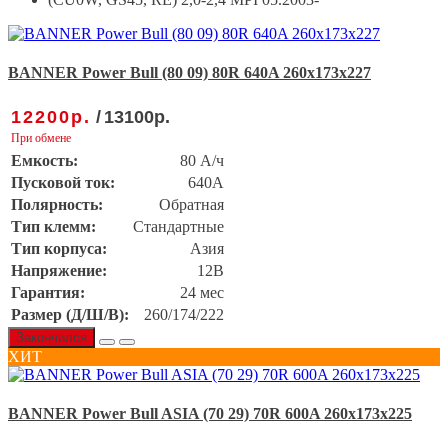
BANNER Power Bull (80 09) 80R 640A 260x173x227
12200
р.
/
13100
р.
При обмене
Емкость:
80 А/ч
Пусковой ток:
640А
Полярность:
Обратная
Тип клемм:
Стандартные
Тип корпуса:
Азия
Напряжение:
12В
Гарантия:
24 мес
Размер (Д/Ш/В):
260/174/222
Закончился
ХИТ
BANNER Power Bull ASIA (70 29) 70R 600A 260х173х225