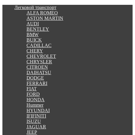
Легковой транспорт
ALFA ROMEO
ASTON MARTIN
AUDI
BENTLEY
BMW
BUICK
CADILLAC
CHERY
CHEVROLET
CHRYSLER
CITROEN
DAIHATSU
DODGE
FERRARI
FIAT
FORD
HONDA
Hummer
HYUNDAI
IFIFINITI
ISUZU
JAGUAR
JEEP