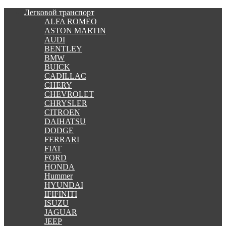
Легковой транспорт
ALFA ROMEO
ASTON MARTIN
AUDI
BENTLEY
BMW
BUICK
CADILLAC
CHERY
CHEVROLET
CHRYSLER
CITROEN
DAIHATSU
DODGE
FERRARI
FIAT
FORD
HONDA
Hummer
HYUNDAI
IFIFINITI
ISUZU
JAGUAR
JEEP