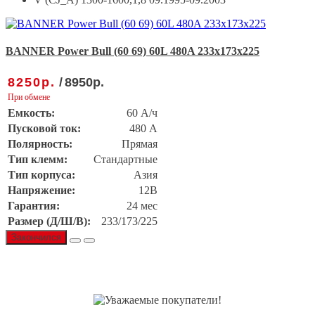
BANNER Power Bull (60 69) 60L 480A 233x173x225
8250
р.
/
8950
р.
При обмене
Емкость:
60 А/ч
Пусковой ток:
480 А
Полярность:
Прямая
Тип клемм:
Стандартные
Тип корпуса:
Азия
Напряжение:
12В
Гарантия:
24 мес
Размер (Д/Ш/В):
233/173/225
Закончился