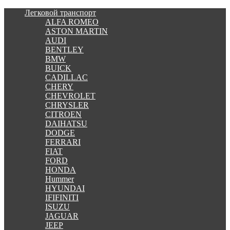
Легковой транспорт
ALFA ROMEO
ASTON MARTIN
AUDI
BENTLEY
BMW
BUICK
CADILLAC
CHERY
CHEVROLET
CHRYSLER
CITROEN
DAIHATSU
DODGE
FERRARI
FIAT
FORD
HONDA
Hummer
HYUNDAI
IFIFINITI
ISUZU
JAGUAR
JEEP