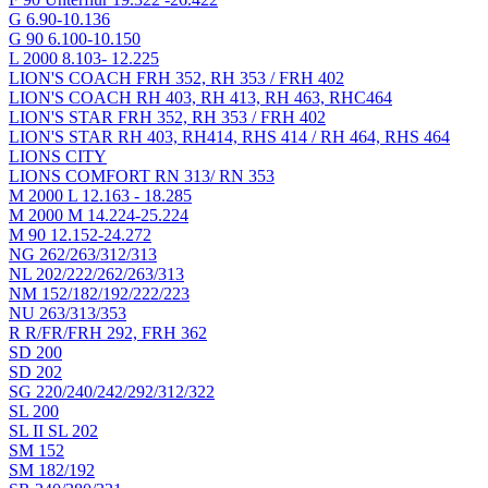
G 6.90-10.136
G 90 6.100-10.150
L 2000 8.103- 12.225
LION'S COACH FRH 352, RH 353 / FRH 402
LION'S COACH RH 403, RH 413, RH 463, RHC464
LION'S STAR FRH 352, RH 353 / FRH 402
LION'S STAR RH 403, RH414, RHS 414 / RH 464, RHS 464
LIONS CITY
LIONS COMFORT RN 313/ RN 353
M 2000 L 12.163 - 18.285
M 2000 M 14.224-25.224
M 90 12.152-24.272
NG 262/263/312/313
NL 202/222/262/263/313
NM 152/182/192/222/223
NU 263/313/353
R R/FR/FRH 292, FRH 362
SD 200
SD 202
SG 220/240/242/292/312/322
SL 200
SL II SL 202
SM 152
SM 182/192