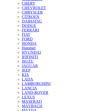
CHERY
CHEVROLET
CHRYSLER
CITROEN
DAIHATSU
DODGE
FERRARI
FIAT
FORD
HONDA
Hummer
HYUNDAI
IFIFINITI
ISUZU
JAGUAR
JEEP
KIA
LADA
LAMBORGHINI
LANCIA
LAND-ROVER
LEXUS
MASERATI
MAYBACH
MAZDA