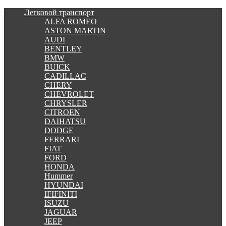
Легковой транспорт
ALFA ROMEO
ASTON MARTIN
AUDI
BENTLEY
BMW
BUICK
CADILLAC
CHERY
CHEVROLET
CHRYSLER
CITROEN
DAIHATSU
DODGE
FERRARI
FIAT
FORD
HONDA
Hummer
HYUNDAI
IFIFINITI
ISUZU
JAGUAR
JEEP