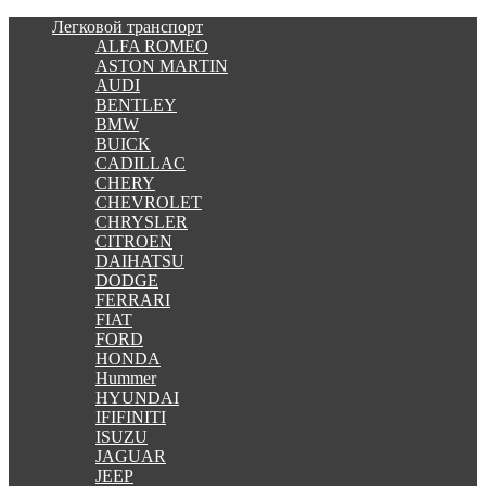
Легковой транспорт
ALFA ROMEO
ASTON MARTIN
AUDI
BENTLEY
BMW
BUICK
CADILLAC
CHERY
CHEVROLET
CHRYSLER
CITROEN
DAIHATSU
DODGE
FERRARI
FIAT
FORD
HONDA
Hummer
HYUNDAI
IFIFINITI
ISUZU
JAGUAR
JEEP